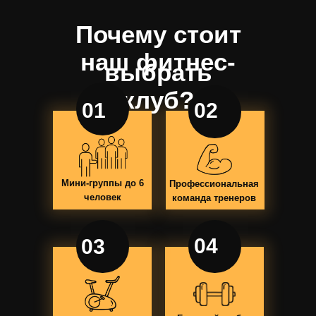
Почему стоит
наш фитнес-
выбрать
клуб?
01
02
Мини-группы до 6
Профессиональная
человек
команда тренеров
04
03