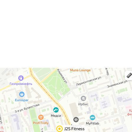
сб-вс с 10:00 до 20:00
Телефон:
8 (495) 669-22-29
Адрес:
г. Москва,
ул. Краснобогатырская,
дом 90с1
Email:
j2sfitnessclub@gmail.com